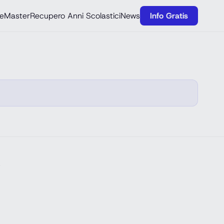
e
Master
Recupero Anni Scolastici
News
Info Gratis
e