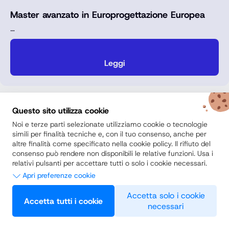
Master avanzato in Europrogettazione Europea
…
Leggi
Questo sito utilizza cookie
Noi e terze parti selezionate utilizziamo cookie o tecnologie
simili per finalità tecniche e, con il tuo consenso, anche per
altre finalità come specificato nella cookie policy. Il rifiuto del
consenso può rendere non disponibili le relative funzioni. Usa i
relativi pulsanti per accettare tutti o solo i cookie necessari.
Apri preferenze cookie
Necessari
Accetta solo i cookie
Accetta tutti i cookie
necessari
Questi strumenti di tracciamento sono strettamente necessari per
Preferenze
garantire il funzionamento e la fornitura del servizio che ci hai
richiesto e, pertanto, non richiedono il tuo consenso.
Questi strumenti di tracciamento ci consentono di fornirti contenuti