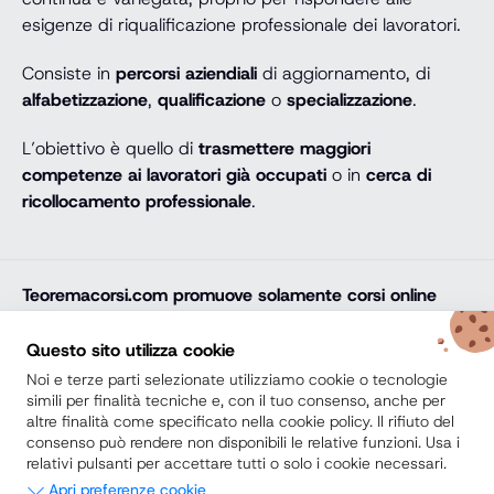
esigenze di riqualificazione professionale dei lavoratori.
Consiste in
percorsi aziendiali
di aggiornamento, di
alfabetizzazione
,
qualificazione
o
specializzazione
.
L’obiettivo è quello di
trasmettere maggiori
competenze ai lavoratori già occupati
o in
cerca di
ricollocamento professionale
.
Teoremacorsi.com
promuove solamente corsi online
professionali, corsi per il diploma online, lauree e master
online di comprovata qualità e con attestato finale
Questo sito utilizza cookie
riconosciuto e spendibile sul mercato del lavoro. Trova
Noi e terze parti selezionate utilizziamo cookie o tecnologie
la soluzione ideale e arricchisci il tuo percorso di studi
simili per finalità tecniche e, con il tuo consenso, anche per
altre finalità come specificato nella cookie policy. Il rifiuto del
con noi.
consenso può rendere non disponibili le relative funzioni. Usa i
relativi pulsanti per accettare tutti o solo i cookie necessari.
Secondo Diploma
Apri preferenze cookie