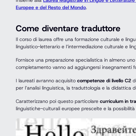
Insieme alla
Laurea Magistrale in Lingue e Letteratur
Europee e del Resto del Mondo
.
Come diventare traduttore
Il corso di laurea offre una formazione culturale e lingu
linguistico-letterario e l’intermediazione culturale e lin
Fornisce una preparazione specialistica in almeno uno 
completamento vanno ad aggiungersi insegnamenti fondam
I laureati avranno acquisito
competenze di livello C2
de
per l’analisi linguistica, la traduttologia e la didattic
Caratterizzano poi questo particolare
curriculum in tra
linguistiche-culturali europee prescelte e la possibilit