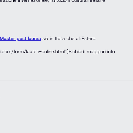
erazione internazionale, istituzioni culturali italiane
Master post laurea
sia in Italia che all’Estero.
.com/form/lauree-online.html”]Richiedi maggiori info
e