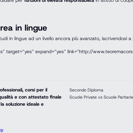
andidare per
funzioni di elevata responsabilità
in istituti di coop
rea in lingue
tudi in lingue ad un livello ancora più avanzato, iscrivendosi a
es” target=”yes” expand=”yes” link=”http://www.teoremacorsi
essionali, corsi per il
Secondo Diploma
ualità e con attestato finale
Scuole Private vs Scuole Paritari
la soluzione ideale e
cy