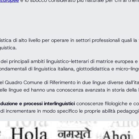
e Europee
è lo sbocco considerato più naturale per chi al trie
istica di alto livello per operare in settori professionali quali 
guistica.
dei principali ambiti linguistico-letterari di matrice europe
entali di linguistica italiana, glottodidattica e micro-lingue
l Quadro Comune di Riferimento in due lingue diverse dall’ital
a delle lingue ed hanno una conoscenza avanzata in storia della 
duzione e processi interlinguistici
conoscenze filologiche e co
à di incrementare in modo specifico le proprie abilità pedagogi