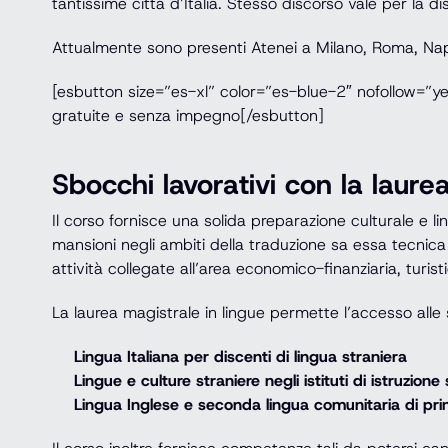
tantissime città d’Italia. Stesso discorso vale per la dis
Attualmente sono presenti Atenei a Milano, Roma, Napol
[esbutton size=”es-xl” color=”es-blue-2″ nofollow=”y
gratuite e senza impegno[/esbutton]
Sbocchi lavorativi con la laure
Il corso fornisce una solida preparazione culturale e lingu
mansioni negli ambiti della traduzione sa essa tecnica o
attività collegate all’area economico-finanziaria, turisti
La laurea magistrale in lingue permette l’accesso alle
Lingua Italiana per discenti di lingua straniera
Lingue e culture straniere negli istituti di istruzion
Lingua Inglese e seconda lingua comunitaria di pr