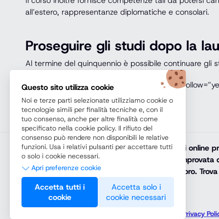
Il corso inoltre fornisce competenze tali da potersi c
all’estero, rappresentanze diplomatiche e consolari.
Proseguire gli studi dopo la lau
Al termine del quinquennio è possibile continuare gli s
[esbutton size=”es-xl” color=”es-blue-2″ nofollow=”y
Questo sito utilizza cookie
gratuite e senza impegno[/esbutton]
Noi e terze parti selezionate utilizziamo cookie o
tecnologie simili per finalità tecniche e, con il
tuo consenso, anche per altre finalità come
specificato nella cookie policy. Il rifiuto del
consenso può rendere non disponibili le relative
funzioni. Usa i relativi pulsanti per accettare tutti
Teoremacorsi.com
promuove solamente corsi online prof
o solo i cookie necessari.
diploma online, lauree e master online di comprovata q
Apri preferenze cookie
riconosciuto e spendibile sul mercato del lavoro. Trova 
Necessari
arricchisci il tuo percorso di studi con noi.
Accetta tutti i
Accetta solo i
cookie
cookie necessari
Questi strumenti di tracciamento sono strettamente
Preferenze
necessari per garantire il funzionamento e la fornitura
© 2026 Teoremacorsi.com Tutti i diritti riservati. -
Privacy Poli
del servizio che ci hai richiesto e, pertanto, non
Questi strumenti di tracciamento ci consentono di