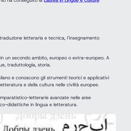
nnio ha conseguito la
Laurea in Lingue e Culture
la traduzione letteraria e tecnica, l’insegnamento
a e in un secondo ambito, europeo o extra-europeo. A
, traduttologia, storia.
iano e conoscono gli strumenti teorici e applicativi
letteratura e della cultura nelle civiltà europee.
mparatistico-letterarie avanzate nelle aree
co-didattiche in lingua e letteratura.