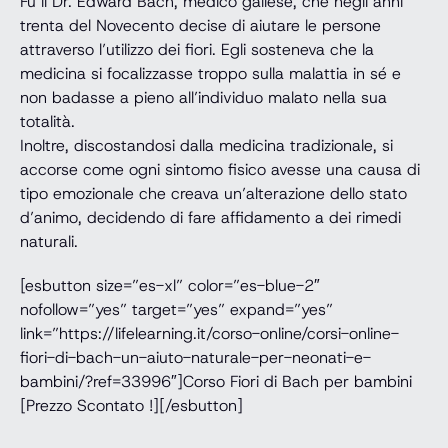
Fu il Dr. Edward Bach, medico gallese, che negli anni
trenta del Novecento decise di aiutare le persone
attraverso l’utilizzo dei fiori. Egli sosteneva che la
medicina si focalizzasse troppo sulla malattia in sé e
non badasse a pieno all’individuo malato nella sua
totalità.
Inoltre, discostandosi dalla medicina tradizionale, si
accorse come ogni sintomo fisico avesse una causa di
tipo emozionale che creava un’alterazione dello stato
d’animo, decidendo di fare affidamento a dei rimedi
naturali.
[esbutton size=”es-xl” color=”es-blue-2″
nofollow=”yes” target=”yes” expand=”yes”
link=”https://lifelearning.it/corso-online/corsi-online-
fiori-di-bach-un-aiuto-naturale-per-neonati-e-
bambini/?ref=33996″]Corso Fiori di Bach per bambini
[Prezzo Scontato !][/esbutton]