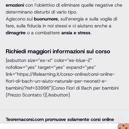
emozioni
con l’obiettivo di eliminare quelle negative che
determinano disturbi di vario tipo.
Agiscono sul
buonumore
, sull’energia e sulla voglia di
fare, sulla fiducia in noi stessi e ci aiutano anche a
dimagrire
o a combattere
ansia e stress
.
Richiedi maggiori informazioni sul corso
[esbutton size=”es-xl” color=”es-blue-2″
nofollow=”yes” target=”yes” expand=”yes”
link=”https://lifelearning.it/corso-online/corsi-online-
fiori-di-bach-un-aiuto-naturale-per-neonati-e-
bambini/?ref=33996″]Corso Fiori di Bach per bambini
[Prezzo Scontato !][/esbutton]
Teoremacorsi.com
promuove solamente corsi online
professionali, corsi per il diploma online, lauree e master