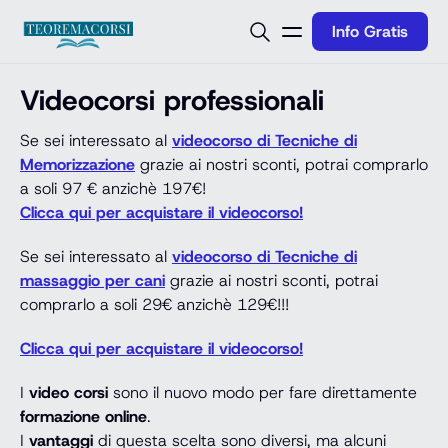
Vai al contenuto
Info Gratis
Videocorsi professionali
Se sei interessato al
videocorso di Tecniche di
Memorizzazione
grazie ai nostri sconti, potrai comprarlo
a soli 97 € anzichè 197€!
Clicca qui per acquistare il videocorso!
Se sei interessato al
videocorso di Tecniche di
massaggio per cani
grazie ai nostri sconti, potrai
comprarlo a soli 29€ anzichè 129€!!!
Clicca qui per acquistare il videocorso!
I
video corsi
sono il nuovo modo per fare direttamente
formazione online
.
I
vantaggi
di questa scelta sono diversi, ma alcuni