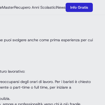
e
Master
Recupero Anni Scolastici
News
Info Gratis
i che puoi svolgere anche come prima esperienza per cui
uro lavorativo:
ccuparsi degli orari di lavoro. Per i baristi è chiesto
nte o part-time o full time, per iniziare a
ulizia.
, amore e professionalità verso chi è più fragile,