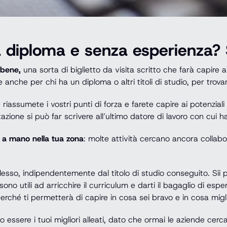
 diploma e senza esperienza? S
 bene,
una sorta di biglietto da visita scritto che farà capire a
 anche per chi ha un diploma o altri titoli di studio, per trov
 riassumete i vostri punti di forza e farete capire ai potenzia
azione si può far scrivere all’ultimo datore di lavoro con cui ha
i a mano nella tua zona
: molte attività cercano ancora collab
esso, indipendentemente dal titolo di studio conseguito. Sii pe
no utili ad arricchire il curriculum e darti il bagaglio di espe
erché ti permetterà di capire in cosa sei bravo e in cosa migl
essere i tuoi migliori alleati, dato che ormai le aziende cerca