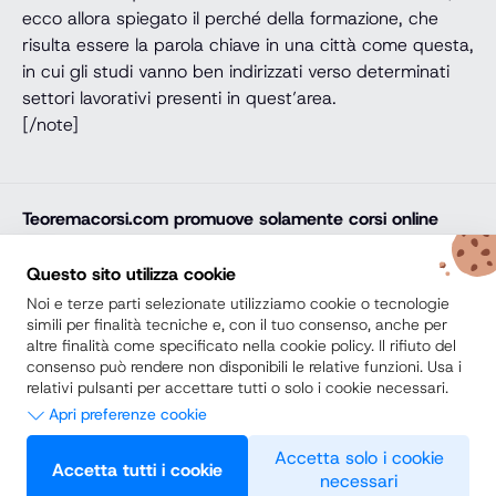
ecco allora spiegato il perché della formazione, che
risulta essere la parola chiave in una città come questa,
in cui gli studi vanno ben indirizzati verso determinati
settori lavorativi presenti in quest’area.
[/note]
Teoremacorsi.com
promuove solamente corsi online
professionali, corsi per il diploma online, lauree e master
online di comprovata qualità e con attestato finale
Questo sito utilizza cookie
riconosciuto e spendibile sul mercato del lavoro. Trova
Noi e terze parti selezionate utilizziamo cookie o tecnologie
la soluzione ideale e arricchisci il tuo percorso di studi
simili per finalità tecniche e, con il tuo consenso, anche per
altre finalità come specificato nella cookie policy. Il rifiuto del
con noi.
consenso può rendere non disponibili le relative funzioni. Usa i
relativi pulsanti per accettare tutti o solo i cookie necessari.
Secondo Diploma
Apri preferenze cookie
Scuole Private vs Scuole Paritarie
Necessari
Accetta solo i cookie
Accetta tutti i cookie
necessari
Questi strumenti di tracciamento sono strettamente necessari per
Preferenze