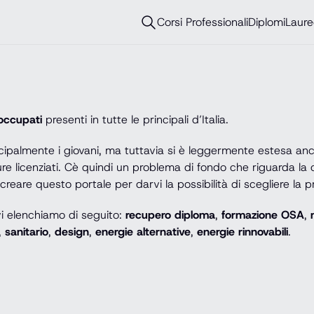
Corsi Professionali
Diplomi
Laure
occupati
presenti in tutte le principali d’Italia.
palmente i giovani, ma tuttavia si è leggermente estesa anc
ure licenziati. Cè quindi un problema di fondo che riguarda la
eare questo portale per darvi la possibilità di scegliere la p
 vi elenchiamo di seguito:
recupero diploma
,
formazione OSA
,
,
sanitario
,
design
,
energie alternative
,
energie rinnovabili
.