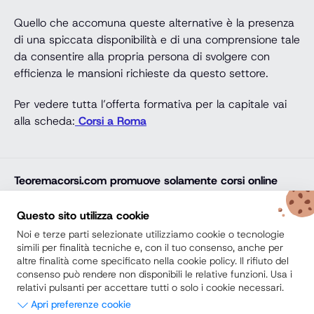
Quello che accomuna queste alternative è la presenza
di una spiccata disponibilità e di una comprensione tale
da consentire alla propria persona di svolgere con
efficienza le mansioni richieste da questo settore.
Per vedere tutta l’offerta formativa per la capitale vai
alla scheda:
Corsi a Roma
Teoremacorsi.com
promuove solamente corsi online
professionali, corsi per il diploma online, lauree e master
online di comprovata qualità e con attestato finale
Questo sito utilizza cookie
riconosciuto e spendibile sul mercato del lavoro. Trova
Noi e terze parti selezionate utilizziamo cookie o tecnologie
la soluzione ideale e arricchisci il tuo percorso di studi
simili per finalità tecniche e, con il tuo consenso, anche per
altre finalità come specificato nella cookie policy. Il rifiuto del
con noi.
consenso può rendere non disponibili le relative funzioni. Usa i
relativi pulsanti per accettare tutti o solo i cookie necessari.
Secondo Diploma
Apri preferenze cookie
Scuole Private vs Scuole Paritarie