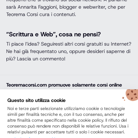
sarà Annarita Faggioni, blogger e webwriter, che per
Teorema Corsi cura i contenuti.
“Scrittura e Web”, cosa ne pensi?
Ti piace l’idea? Seguiresti altri corsi gratuiti su Internet?
Ne hai già frequentato uno, oppure desideri saperne di
più? Lascia un commento!
Teoremacorsi.com
promuove solamente corsi online
professionali, corsi per il diploma online, lauree e master
online di comprovata qualità e con attestato finale
Questo sito utilizza cookie
riconosciuto e spendibile sul mercato del lavoro. Trova
Noi e terze parti selezionate utilizziamo cookie o tecnologie
la soluzione ideale e arricchisci il tuo percorso di studi
simili per finalità tecniche e, con il tuo consenso, anche per
altre finalità come specificato nella cookie policy. Il rifiuto del
con noi.
consenso può rendere non disponibili le relative funzioni. Usa i
relativi pulsanti per accettare tutti o solo i cookie necessari.
Secondo Diploma