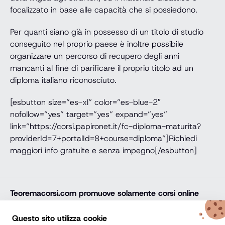
focalizzato in base alle capacità che si possiedono.
Per quanti siano già in possesso di un titolo di studio
conseguito nel proprio paese è inoltre possibile
organizzare un percorso di recupero degli anni
mancanti al fine di parificare il proprio titolo ad un
diploma italiano riconosciuto.
[esbutton size=”es-xl” color=”es-blue-2″
nofollow=”yes” target=”yes” expand=”yes”
link=”https://corsi.papironet.it/fc-diploma-maturita?
providerId=7+portalId=8+course=diploma”]Richiedi
maggiori info gratuite e senza impegno[/esbutton]
Teoremacorsi.com
promuove solamente corsi online
professionali, corsi per il diploma online, lauree e master
online di comprovata qualità e con attestato finale
Questo sito utilizza cookie