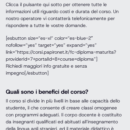
Clicca il pulsante qui sotto per ottenere tutte le
informazioni utili riguardo costi e durata del corso. Un
nostro operatore vi contatterà telefonicamente per
rispondere a tutte le vostre domande.
[esbutton size=”es-xl” color=”es-blue-2″
nofollow=”yes” target=”yes” expand=”yes”
link=”https://corsi.papironet.it/fc-diploma-maturita?
providerId=7+portalId=8+course=diploma”]
Richiedi maggiori info gratuite e senza
impegno[/esbutton]
Quali sono i benefici del corso?
Il corso si divide in più livelli in base alle capacità dello
studente, il che consente di creare classi omogenee
con programmi adeguati. Il corpo docente è costituito
da insegnanti qualificati ed abituati all’insegnamento
della lingua agli stranieri, ed il materiale didattico è