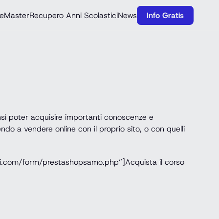
e
Master
Recupero Anni Scolastici
News
Info Gratis
nsì poter acquisire importanti conoscenze e
do a vendere online con il proprio sito, o con quelli
si.com/form/prestashopsamo.php”]Acquista il corso