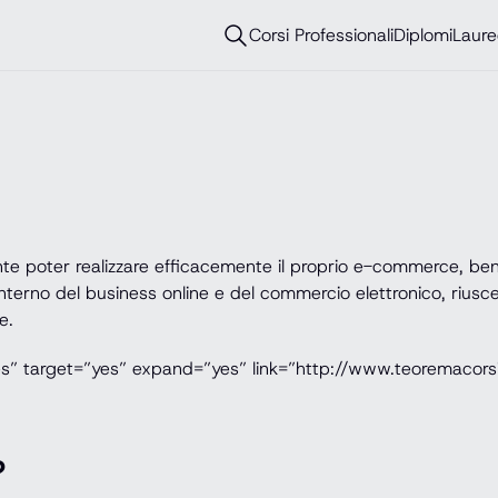
Corsi Professionali
Diplomi
Laure
te poter realizzare efficacemente il proprio e-commerce, be
terno del business online e del commercio elettronico, riuscen
e.
yes” target=”yes” expand=”yes” link=”http://www.teoremacor
?