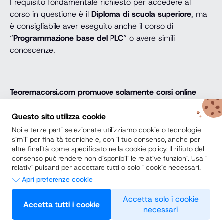
I requisito fondamentale richiesto per accedere al
corso in questione è il
Diploma di scuola superiore
, ma
è consigliabile aver eseguito anche il corso di
“
Programmazione base del PLC
” o avere simili
conoscenze.
Teoremacorsi.com
promuove solamente corsi online
professionali, corsi per il diploma online, lauree e master
online di comprovata qualità e con attestato finale
Questo sito utilizza cookie
riconosciuto e spendibile sul mercato del lavoro. Trova
Noi e terze parti selezionate utilizziamo cookie o tecnologie
la soluzione ideale e arricchisci il tuo percorso di studi
simili per finalità tecniche e, con il tuo consenso, anche per
altre finalità come specificato nella cookie policy. Il rifiuto del
con noi.
consenso può rendere non disponibili le relative funzioni. Usa i
relativi pulsanti per accettare tutti o solo i cookie necessari.
Secondo Diploma
Apri preferenze cookie
Scuole Private vs Scuole Paritarie
Necessari
Accetta solo i cookie
Accetta tutti i cookie
necessari
Questi strumenti di tracciamento sono strettamente necessari per
Preferenze
© 2026 Teoremacorsi.com Tutti i diritti riservati. -
Privacy Policy
garantire il funzionamento e la fornitura del servizio che ci hai