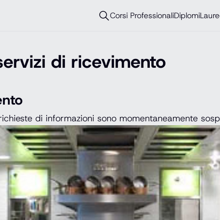
Corsi Professionali
Diplomi
Laure
ervizi di ricevimento
ento
richieste di informazioni sono momentaneamente sos