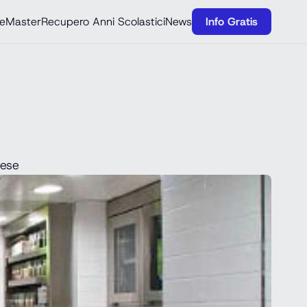
e
Master
Recupero Anni Scolastici
News
Info Gratis
pese