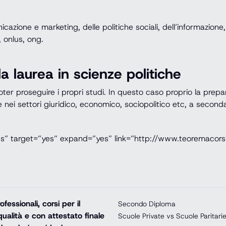
azione e marketing, delle politiche sociali, dell’informazione
 onlus, ong.
la laurea in scienze politiche
poter proseguire i propri studi. In questo caso proprio la prepa
 nei settori giuridico, economico, sociopolitico etc, a secon
es” target=”yes” expand=”yes” link=”http://www.teoremacorsi
essionali, corsi per il
Secondo Diploma
ualità e con attestato finale
Scuole Private vs Scuole Paritari