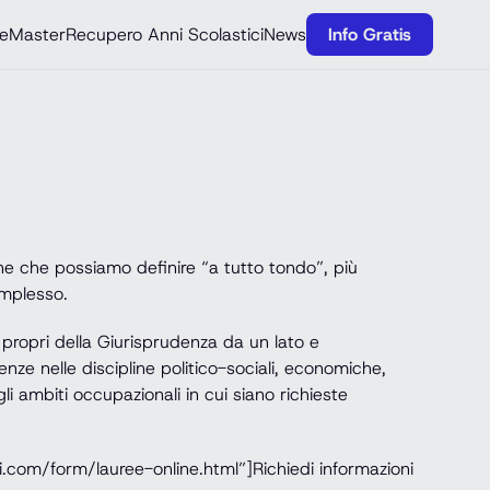
e
Master
Recupero Anni Scolastici
News
Info Gratis
ione che possiamo definire “a tutto tondo”, più
omplesso.
propri della Giurisprudenza da un lato e
enze nelle discipline politico-sociali, economiche,
gli ambiti occupazionali in cui siano richieste
.com/form/lauree-online.html”]Richiedi informazioni