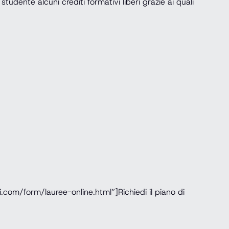
tudente alcuni crediti formativi liberi grazie ai quali
com/form/lauree-online.html”]Richiedi il piano di