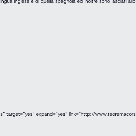
ngua inglese e di quella spagnola ed inoltre sono lasciati allo s
es” target=”yes” expand=”yes” link=”http://www.teoremacorsi.