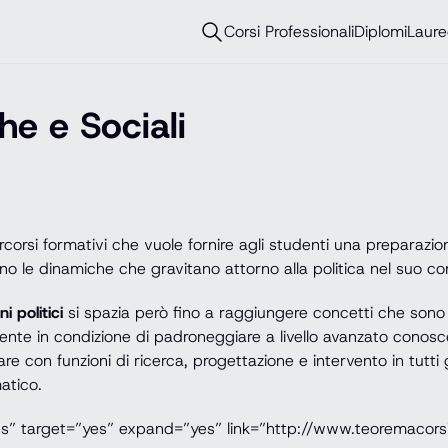
Corsi Professionali
Diplomi
Laure
he e Sociali
percorsi formativi che vuole fornire agli studenti una preparaz
ono le dinamiche che gravitano attorno alla politica nel suo c
i politici
si spazia però fino a raggiungere concetti che sono 
tudente in condizione di padroneggiare a livello avanzato conosc
rare con funzioni di ricerca, progettazione e intervento in tutti 
atico.
es” target=”yes” expand=”yes” link=”http://www.teoremacorsi