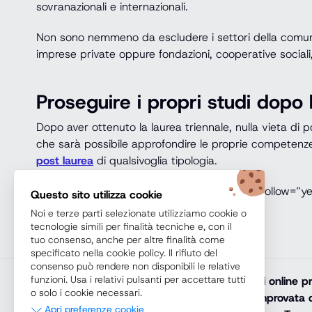
sovranazionali e internazionali.
Non sono nemmeno da escludere i settori della comunic
imprese private oppure fondazioni, cooperative sociali,
Proseguire i propri studi dopo 
Dopo aver ottenuto la laurea triennale, nulla vieta di 
che sarà possibile approfondire le proprie competenze
post laurea
di qualsivoglia tipologia.
[esbutton size=”es-xl” color=”es-blue-2″ nofollow=”y
Questo sito utilizza cookie
gratuitamente e senza impegno[/esbutton]
Noi e terze parti selezionate utilizziamo cookie o
tecnologie simili per finalità tecniche e, con il
tuo consenso, anche per altre finalità come
specificato nella cookie policy. Il rifiuto del
consenso può rendere non disponibili le relative
funzioni. Usa i relativi pulsanti per accettare tutti
Teoremacorsi.com
promuove solamente corsi online prof
o solo i cookie necessari.
diploma online, lauree e master online di comprovata q
Apri preferenze cookie