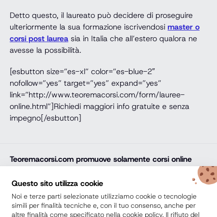
Detto questo, il laureato può decidere di proseguire
ulteriormente la sua formazione iscrivendosi
master o
corsi post laurea
sia in Italia che all’estero qualora ne
avesse la possibilità.
[esbutton size=”es-xl” color=”es-blue-2″
nofollow=”yes” target=”yes” expand=”yes”
link=”http://www.teoremacorsi.com/form/lauree-
online.html”]Richiedi maggiori info gratuite e senza
impegno[/esbutton]
Teoremacorsi.com
promuove solamente corsi online
professionali, corsi per il diploma online, lauree e master
online di comprovata qualità e con attestato finale
Questo sito utilizza cookie
riconosciuto e spendibile sul mercato del lavoro. Trova
Noi e terze parti selezionate utilizziamo cookie o tecnologie
la soluzione ideale e arricchisci il tuo percorso di studi
simili per finalità tecniche e, con il tuo consenso, anche per
altre finalità come specificato nella cookie policy. Il rifiuto del