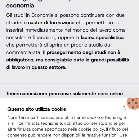
economia
Gli studi in Economia si possono continuare con due
strade: i
master di formazione
che permettono di
inserirsi immediatamente nel mondo del lavoro come
consulente finanziario, oppure la
laurea specialistica
che permetterà di aprire un proprio studio da
commercialista.
Il proseguimento degli studi non è
obbligatorio, ma consigliabile date le grandi possibilità
di lavoro in questo settore.
Teoremacorsi.com
promuove solamente corsi online
professionali, corsi per il diploma online, lauree e master
online di comprovata qualità e con attestato finale
Questo sito utilizza cookie
riconosciuto e spendibile sul mercato del lavoro. Trova
Noi e terze parti selezionate utilizziamo cookie o tecnologie
la soluzione ideale e arricchisci il tuo percorso di studi
simili per finalità tecniche e, con il tuo consenso, anche per
altre finalità come specificato nella cookie policy. Il rifiuto del
con noi.
consenso può rendere non disponibili le relative funzioni. Usa i