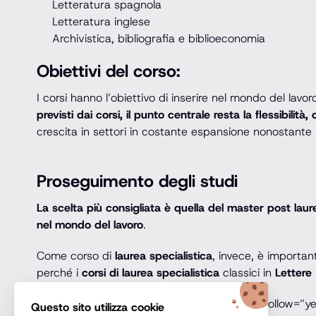
Letteratura spagnola
Letteratura inglese
Archivistica, bibliografia e biblioeconomia
Obiettivi del corso:
I corsi hanno l’obiettivo di inserire nel mondo del lavo
previsti dai corsi, il punto centrale resta la flessibili
crescita in settori in costante espansione nonostante
Proseguimento degli studi
La scelta più consigliata è quella del master post lau
nel mondo del lavoro
.
Come corso di
laurea specialistica
, invece, è important
perché i
corsi di laurea specialistica
classici in
Lettere
[esbutton size=”es-xl” color=”es-blue-2″ nofollow=”y
Questo sito utilizza cookie