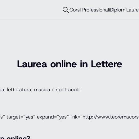
Corsi Professionali
Diplomi
Laure
Laurea online in Lettere
a, letteratura, musica e spettacolo.
es” target=”yes” expand=”yes” link=”http://www.teoremacorsi
re online?