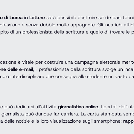
o di laurea in Lettere
sarà possibile costruire solide basi tec
fessione è senza dubbio molto appagante. Gli incarichi affid
mpito di un professionista della scrittura è quello di trovare l
icazione è vitale per costruire una campagna elettorale merit
one delle e-mail
, il professionista della scrittura svolge un i
cio interdisciplinare che consegna allo studente un vasto b
re può dedicarsi all’attività
giornalistica online
. I portali dell’
a del giornalista può dunque far carriera. La carta stampata se
a delle notizie e la loro visualizzazione sugli smartphone:
rapp