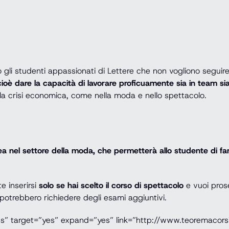
ro gli studenti appassionati di Lettere che non vogliono seguire
tà, cioè dare la capacità di lavorare proficuamente sia in team 
 la crisi economica, come nella moda e nello spettacolo.
rea nel settore della moda, che permetterà allo studente di fa
e inserirsi
solo se hai scelto il corso di spettacolo
e vuoi pros
potrebbero richiedere degli esami aggiuntivi.
es” target=”yes” expand=”yes” link=”http://www.teoremacorsi