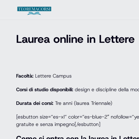
Vai al contenuto
Laurea online in Lettere
Facoltà:
Lettere Campus
Corsi di studio disponibili:
design e discipline della mod
Durata dei corsi:
Tre anni (laurea Triennale)
[esbutton size=”es-xl” color=”es-blue-2″ nofollow=”y
gratuite e senza impegno[/esbutton]
Come si entra con la laurea in Lette