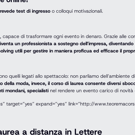
revede test di ingresso
o colloqui motivazionali.
ne, capace di trasformare ogni evento in denaro. Grazie alle 
 diventa un professionista a sostegno dell’impresa, diventando
olving utili per gestire in maniera proficua ed efficace il propr
sono quelli legati allo spettacolo: non parliamo dell’ambiente
o della moda, invece, il corso di laurea consente diversi sbocch
nti mondani, specialisti
nel rendere un evento carico di novità e
es” target=”yes” expand=”yes” link=”http://www.teoremacorsi
aurea a distanza in Lettere