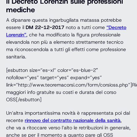
Il Decreto Lorenzin sulle professioni
mediche
A dipanare questa ingarbugliata matassa potrebbe
essere il
DM 22-12-2017
noto a tutti come
“Decreto
Lorenzin”
, che ha modificato la figura professionale
elevandola non più a elemento strettamente tecnico
ma riconoscendola a tutti gli effetti come professione
sanitaria.
[esbutton size=”es-xl” color=”es-blue-2″
nofollow=”yes” target=”yes” expand=”yes”
link=”http://www.teoremacorsi.com/form/corsioss.php”]Ri
maggiori info gratuite su costi e durata del corso
OSS[/esbutton]
Un’altra importantissima novità è rappresentata poi dal
recente
rinnovo del contratto nazionale della sanità
,
che va a ritoccare verso l’alto le retribuzioni in generale,
anche se per il momento a quanto pare gli OSS