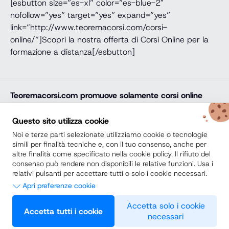
[esbutton size=”es-xl” color=”es-blue-2″
nofollow=”yes” target=”yes” expand=”yes”
link=”http://www.teoremacorsi.com/corsi-
online/”]Scopri la nostra offerta di Corsi Online per la
formazione a distanza[/esbutton]
Teoremacorsi.com
promuove solamente corsi online
professionali, corsi per il diploma online, lauree e master
online di comprovata qualità e con attestato finale
Questo sito utilizza cookie
riconosciuto e spendibile sul mercato del lavoro. Trova
Noi e terze parti selezionate utilizziamo cookie o tecnologie
la soluzione ideale e arricchisci il tuo percorso di studi
simili per finalità tecniche e, con il tuo consenso, anche per
altre finalità come specificato nella cookie policy. Il rifiuto del
con noi.
consenso può rendere non disponibili le relative funzioni. Usa i
relativi pulsanti per accettare tutti o solo i cookie necessari.
Secondo Diploma
Apri preferenze cookie
Scuole Private vs Scuole Paritarie
Necessari
Accetta solo i cookie
Accetta tutti i cookie
necessari
Questi strumenti di tracciamento sono strettamente necessari per
Preferenze
© 2026 Teoremacorsi.com Tutti i diritti riservati. -
Privacy Policy
garantire il funzionamento e la fornitura del servizio che ci hai