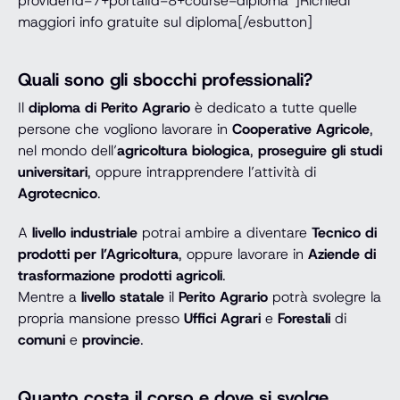
providerId=7+portalId=8+course=diploma”]Richiedi
maggiori info gratuite sul diploma[/esbutton]
Quali sono gli sbocchi professionali?
Il
diploma di Perito Agrario
è dedicato a tutte quelle
persone che vogliono lavorare in
Cooperative Agricole
,
nel mondo dell’
agricoltura biologica
,
proseguire gli studi
universitari
, oppure intrapprendere l’attività di
Agrotecnico
.
A
livello industriale
potrai ambire a diventare
Tecnico di
prodotti per l’Agricoltura
, oppure lavorare in
Aziende di
trasformazione prodotti agricoli
.
Mentre a
livello statale
il
Perito Agrario
potrà svolegre la
propria mansione presso
Uffici Agrari
e
Forestali
di
comuni
e
provincie
.
Quanto costa il corso e dove si svolge