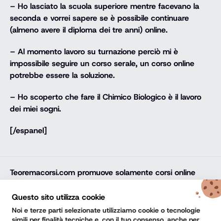
– Ho lasciato la scuola superiore mentre facevano la
seconda e vorrei sapere se è possibile continuare
(almeno avere il diploma dei tre anni) online.
– Al momento lavoro su turnazione perciò mi è
impossibile seguire un corso serale, un corso online
potrebbe essere la soluzione.
– Ho scoperto che fare il Chimico Biologico è il lavoro
dei miei sogni.
[/espanel]
Teoremacorsi.com
promuove solamente corsi online
professionali, corsi per il diploma online, lauree e master
online di comprovata qualità e con attestato finale
Questo sito utilizza cookie
riconosciuto e spendibile sul mercato del lavoro. Trova
Noi e terze parti selezionate utilizziamo cookie o tecnologie
la soluzione ideale e arricchisci il tuo percorso di studi
simili per finalità tecniche e, con il tuo consenso, anche per