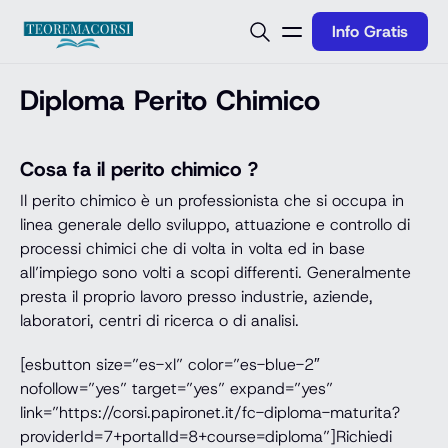
Vai al contenuto
Info Gratis
Diploma Perito Chimico
Cosa fa il perito chimico ?
Il perito chimico è un professionista che si occupa in
linea generale dello sviluppo, attuazione e controllo di
processi chimici che di volta in volta ed in base
all’impiego sono volti a scopi differenti. Generalmente
presta il proprio lavoro presso industrie, aziende,
laboratori, centri di ricerca o di analisi.
[esbutton size=”es-xl” color=”es-blue-2″
nofollow=”yes” target=”yes” expand=”yes”
link=”https://corsi.papironet.it/fc-diploma-maturita?
providerId=7+portalId=8+course=diploma”]Richiedi