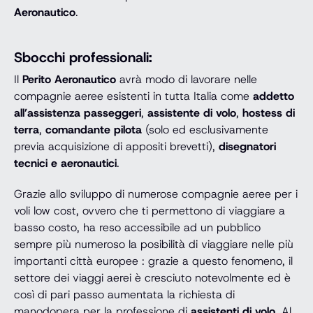
Aeronautico
.
Sbocchi professionali:
Il
Perito Aeronautico
avrà modo di lavorare nelle
compagnie aeree esistenti in tutta Italia come
addetto
all’assistenza passeggeri
,
assistente di volo
,
hostess di
terra
,
comandante pilota
(solo ed esclusivamente
previa acquisizione di appositi brevetti),
disegnatori
tecnici e aeronautici
.
Grazie allo sviluppo di numerose compagnie aeree per i
voli low cost, ovvero che ti permettono di viaggiare a
basso costo, ha reso accessibile ad un pubblico
sempre più numeroso la posibilità di viaggiare nelle più
importanti città europee : grazie a questo fenomeno, il
settore dei viaggi aerei è cresciuto notevolmente ed è
così di pari passo aumentata la richiesta di
manodopera per la professione di
assistenti di volo
. Al