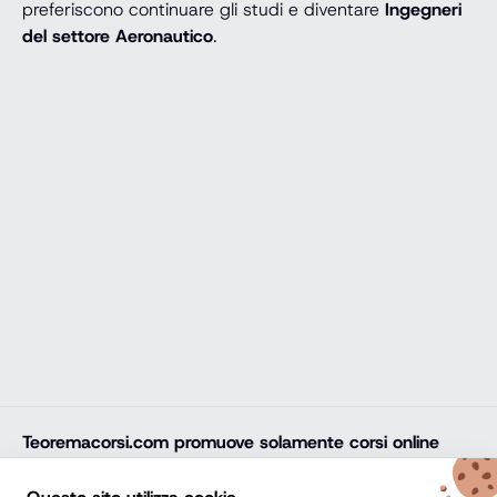
preferiscono continuare gli studi e diventare
Ingegneri
del settore Aeronautico
.
Teoremacorsi.com
promuove solamente corsi online
professionali, corsi per il diploma online, lauree e master
online di comprovata qualità e con attestato finale