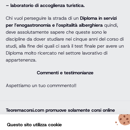
– laboratorio di accoglienza turistica.
Chi vuol perseguire la strada di un
Diploma in servizi
per l’enogastronomia e l’ospitalità alberghiera
quindi,
deve assolutamente sapere che queste sono le
discipline da dover studiare nei cinque anni del corso di
studi, alla fine dei quali ci sarà il test finale per avere un
Diploma molto ricercato nel settore lavorativo di
appartenenza.
Commenti e testimonianze
Aspettiamo un tuo commmento!!
Teoremacorsi.com
promuove solamente corsi online
professionali, corsi per il diploma online, lauree e master
online di comprovata qualità e con attestato finale
Questo sito utilizza cookie