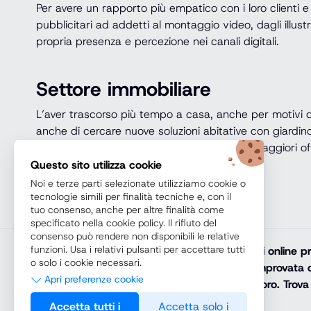
Per avere un rapporto più empatico con i loro clienti e
pubblicitari ad addetti al montaggio video, dagli illustra
propria presenza e percezione nei canali digitali.
Settore immobiliare
L’aver trascorso più tempo a casa, anche per motivi di
anche di cercare nuove soluzioni abitative con giardino 
importante nel 2020, rendendo disponibili maggiori off
Questo sito utilizza cookie
Noi e terze parti selezionate utilizziamo cookie o
tecnologie simili per finalità tecniche e, con il
tuo consenso, anche per altre finalità come
specificato nella cookie policy. Il rifiuto del
consenso può rendere non disponibili le relative
funzioni. Usa i relativi pulsanti per accettare tutti
Teoremacorsi.com
promuove solamente corsi online prof
o solo i cookie necessari.
diploma online, lauree e master online di comprovata q
Apri preferenze cookie
riconosciuto e spendibile sul mercato del lavoro. Trova 
Necessari
arricchisci il tuo percorso di studi con noi.
Accetta tutti i
Accetta solo i