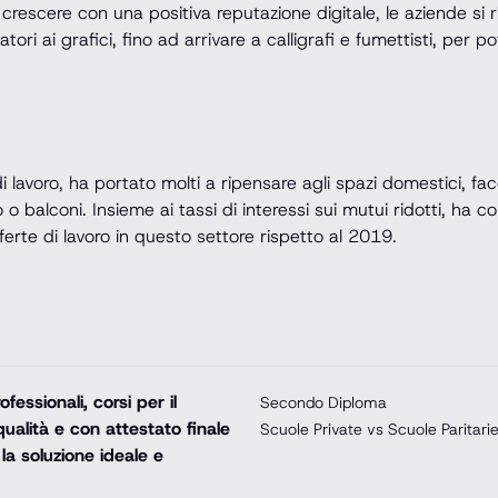
 crescere con una positiva reputazione digitale, le aziende si
tori ai grafici, fino ad arrivare a calligrafi e fumettisti, per p
 lavoro, ha portato molti a ripensare agli spazi domestici, fa
o balconi. Insieme ai tassi di interessi sui mutui ridotti, ha c
erte di lavoro in questo settore rispetto al 2019.
essionali, corsi per il
Secondo Diploma
ualità e con attestato finale
Scuole Private vs Scuole Paritari
la soluzione ideale e