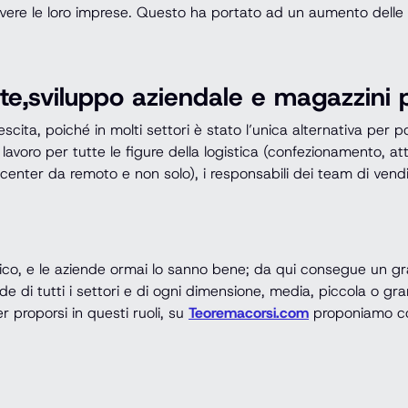
ivere le loro imprese. Questo ha portato ad un aumento delle of
dite,sviluppo aziendale e magazzin
scita, poiché in molti settori è stato l’unica alternativa per po
i di lavoro per tutte le figure della logistica (confezionamento
ll center da remoto e non solo), i responsabili dei team di ven
ico, e le aziende ormai lo sanno bene; da qui consegue un gran
di tutti i settori e di ogni dimensione, media, piccola o gr
er proporsi in questi ruoli, su
Teoremacorsi.com
proponiamo cor