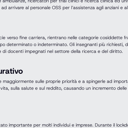
le ambulanze, ricercatori per trial clinici e ricerca clinica ed 
o ad arrivare al personale OSS per l’assistenza agli anziani e all
ie verso fine carriera, rientrano nelle categorie cosiddette fr
po determinato o indeterminato. Gli insegnanti più richiesti, d
i docenti impegnati nel settore della ricerca e del diritto.
urativo
 maggiormente sulle proprie priorità e a spingerle ad importan
a vita, sulla salute e sul reddito, causando un incremento delle
tato importante per molti individui e imprese. Durante il loc