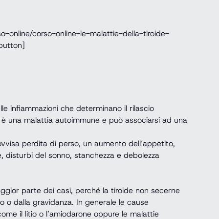
o-online/corso-online-le-malattie-della-tiroide-
button]
lle infiammazioni che determinano il rilascio
è una malattia autoimmune e può associarsi ad una
provvisa perdita di perso, un aumento dell’appetito,
ale, disturbi del sonno, stanchezza e debolezza
 maggior parte dei casi, perché la tiroide non secerne
io o dalla gravidanza. In generale le cause
come il litio o l’amiodarone oppure le malattie