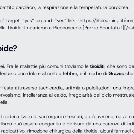
il battito cardiaco, la respirazione e la temperatura corporea.
” target=”yes” expand=”yes” link=”https://lifelearning.it/cors
la Tiroide: Impariamo a Riconoscerle [Prezzo Scontato !][/es
oide?
ei. Fra le malattie più comuni troviamo le
tiroiditi
, che sono de
festano con dolore al collo e febbre, e il morbo di
Graves
che 
anifesta attraverso tachicardia, aritmia o palpitazioni, una im
nervosismo, intolleranza al caldo, irregolarità del ciclo mestru
elle.
tiroidei a livello di vari organi e tessuti, e ciò avviene, nella
roidismo può essere congenito o derivare da una carenza di iod
radioattivo, rimozione chirurgica della tiroide, alcuni farmaci 