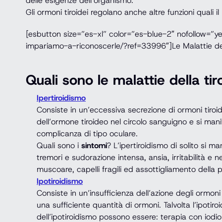
delle esigenze dell’organismo.
Gli ormoni tiroidei regolano anche altre funzioni quali 
[esbutton size=”es-xl” color=”es-blue-2″ nofollow=”yes
impariamo-a-riconoscerle/?ref=33996″]Le Malattie del
Quali sono le malattie della tir
Ipertiroidismo
Consiste in un’eccessiva secrezione di ormoni tiroid
dell’ormone tiroideo nel circolo sanguigno e si mani
complicanza di tipo oculare.
Quali sono i
sintomi
? L’ipertiroidismo di solito si m
tremori e sudorazione intensa, ansia, irritabilità e 
muscoare, capelli fragili ed assottigliamento della p
Ipotiroidismo
Consiste in un’insufficienza dell’azione degli ormoni 
una sufficiente quantità di ormoni. Talvolta l’ipoti
dell’ipotiroidismo possono essere: terapia con iodio 