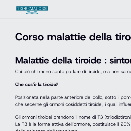
Vai al contenuto
Corso malattie della tir
Malattie della tiroide : sint
Chi più chi meno sente parlare di tiroide, ma non sa co
Che cos’è la tiroide?
Posizionata nella parte anteriore del collo, sotto il p
che secerne gli ormoni cosiddetti tiroidei, i quali infl
Gli ormoni tiroidei prendono il nome di T3 (triiodiotironi
La T3 è la forma attiva dell’ormone, costituisce il 20