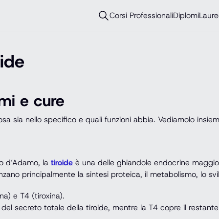
Corsi Professionali
Diplomi
Laure
oide
omi e cure
sa sia nello specifico e quali funzioni abbia. Vediamolo insiem
omo d’Adamo, la
tiroide
è una delle ghiandole endocrine maggiori
uenzano principalmente la sintesi proteica, il metabolismo, lo 
na) e T4 (tiroxina).
% del secreto totale della tiroide, mentre la T4 copre il rest