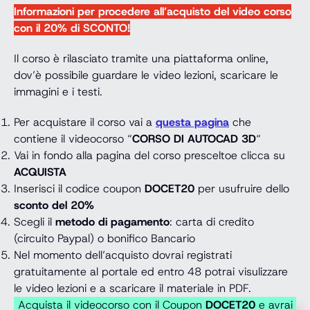
Informazioni per procedere all’acquisto del video corso
con il 20% di SCONTO!
Il corso è rilasciato tramite una piattaforma online,
dov’è possibile guardare le video lezioni, scaricare le
immagini e i testi.
Per acquistare il corso vai a
questa pagina
che
contiene il videocorso “
CORSO DI AUTOCAD 3D
“
Vai in fondo alla pagina del corso presceltoe clicca su
ACQUISTA
Inserisci il codice coupon
DOCET20
per usufruire dello
sconto del 20%
Scegli il
metodo di pagamento
: carta di credito
(circuito Paypal) o bonifico Bancario
Nel momento dell’acquisto dovrai registrati
gratuitamente al portale ed entro 48 potrai visulizzare
le video lezioni e a scaricare il materiale in PDF.
Acquista il videocorso con il Coupon
DOCET20
e avrai