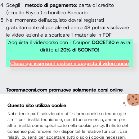
Scegli il
metodo di pagamento
: carta di credito
(circuito Paypal) o bonifico Bancario
Nel momento dell’acquisto dovrai registrati
gratuitamente al portale ed entro 48 potrai visulizzare
le video lezioni e a scaricare il materiale in PDF.
Acquista il videocorso con il Coupon
DOCET20
e avrai
diritto al
20% di SCONTO
!
Clicca qui inserisci il codice e acquista il video corso
Teoremacorsi.com
promuove solamente corsi online
professionali, corsi per il diploma online, lauree e master
online di comprovata qualità e con attestato finale
Questo sito utilizza cookie
riconosciuto e spendibile sul mercato del lavoro. Trova
Noi e terze parti selezionate utilizziamo cookie o tecnologie
la soluzione ideale e arricchisci il tuo percorso di studi
simili per finalità tecniche e, con il tuo consenso, anche per
altre finalità come specificato nella cookie policy. Il rifiuto del
con noi.
consenso può rendere non disponibili le relative funzioni. Usa i
relativi pulsanti per accettare tutti o solo i cookie necessari.