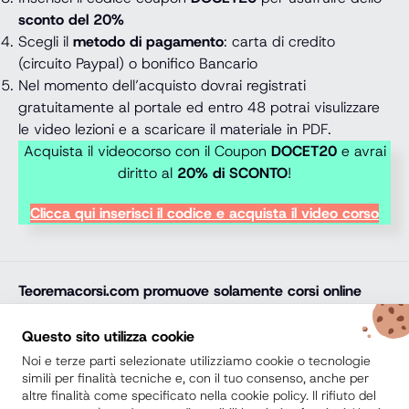
sconto del 20%
Scegli il
metodo di pagamento
: carta di credito
(circuito Paypal) o bonifico Bancario
Nel momento dell’acquisto dovrai registrati
gratuitamente al portale ed entro 48 potrai visulizzare
le video lezioni e a scaricare il materiale in PDF.
Acquista il videocorso con il Coupon
DOCET20
e avrai
diritto al
20% di SCONTO
!
Clicca qui inserisci il codice e acquista il video corso
Teoremacorsi.com
promuove solamente corsi online
professionali, corsi per il diploma online, lauree e master
online di comprovata qualità e con attestato finale
Questo sito utilizza cookie
riconosciuto e spendibile sul mercato del lavoro. Trova
Noi e terze parti selezionate utilizziamo cookie o tecnologie
la soluzione ideale e arricchisci il tuo percorso di studi
simili per finalità tecniche e, con il tuo consenso, anche per
altre finalità come specificato nella cookie policy. Il rifiuto del
con noi.