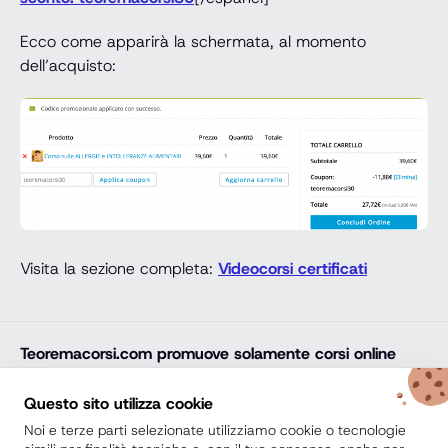
Ecco come apparirà la schermata, al momento
dell’acquisto:
Visita la sezione completa:
Videocorsi certificati
Teoremacorsi.com
promuove solamente corsi online
professionali, corsi per il diploma online, lauree e master
online di comprovata qualità e con attestato finale
Questo sito utilizza cookie
riconosciuto e spendibile sul mercato del lavoro. Trova
Noi e terze parti selezionate utilizziamo cookie o tecnologie