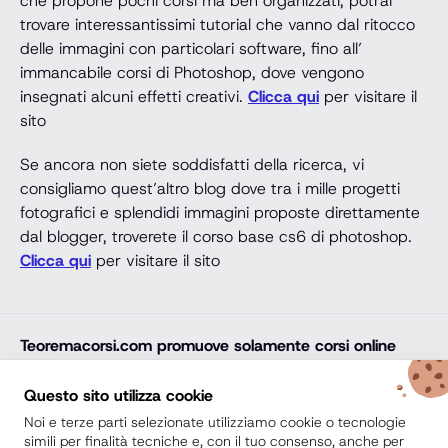
che propone pochi corsi ma ben organizzati, potrai
trovare interessantissimi tutorial che vanno dal ritocco
delle immagini con particolari software, fino all’
immancabile corsi di Photoshop, dove vengono
insegnati alcuni effetti creativi.
Clicca qui
per visitare il
sito
Se ancora non siete soddisfatti della ricerca, vi
consigliamo quest’altro blog dove tra i mille progetti
fotografici e splendidi immagini proposte direttamente
dal blogger, troverete il corso base cs6 di photoshop.
Clicca qui
per visitare il sito
Teoremacorsi.com
promuove solamente corsi online
professionali, corsi per il diploma online, lauree e master
online di comprovata qualità e con attestato finale
Questo sito utilizza cookie
riconosciuto e spendibile sul mercato del lavoro. Trova
Noi e terze parti selezionate utilizziamo cookie o tecnologie
la soluzione ideale e arricchisci il tuo percorso di studi
simili per finalità tecniche e, con il tuo consenso, anche per