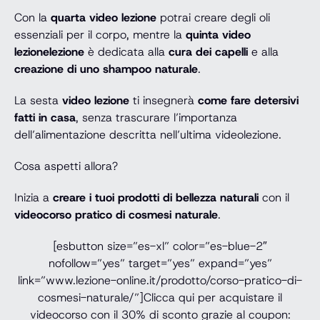
Con la
quarta video lezione
potrai creare degli oli
essenziali per il corpo, mentre la
quinta video
lezionelezione
è dedicata alla
cura dei capelli
e alla
creazione di uno shampoo naturale
.
La sesta
video lezione
ti insegnerà
come fare detersivi
fatti in casa
, senza trascurare l’importanza
dell’alimentazione descritta nell’ultima videolezione.
Cosa aspetti allora?
Inizia a
creare i tuoi prodotti di bellezza naturali
con il
videocorso pratico di cosmesi naturale
.
[esbutton size=”es-xl” color=”es-blue-2″
nofollow=”yes” target=”yes” expand=”yes”
link=”www.lezione-online.it/prodotto/corso-pratico-di-
cosmesi-naturale/”]Clicca qui per acquistare il
videocorso con il 30% di sconto grazie al coupon: