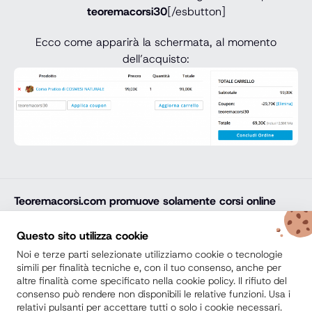
teoremacorsi30
[/esbutton]
Ecco come apparirà la schermata, al momento
dell’acquisto:
Teoremacorsi.com
promuove solamente corsi online
professionali, corsi per il diploma online, lauree e master
online di comprovata qualità e con attestato finale
Questo sito utilizza cookie
riconosciuto e spendibile sul mercato del lavoro. Trova
Noi e terze parti selezionate utilizziamo cookie o tecnologie
la soluzione ideale e arricchisci il tuo percorso di studi
simili per finalità tecniche e, con il tuo consenso, anche per
altre finalità come specificato nella cookie policy. Il rifiuto del
con noi.
consenso può rendere non disponibili le relative funzioni. Usa i
relativi pulsanti per accettare tutti o solo i cookie necessari.