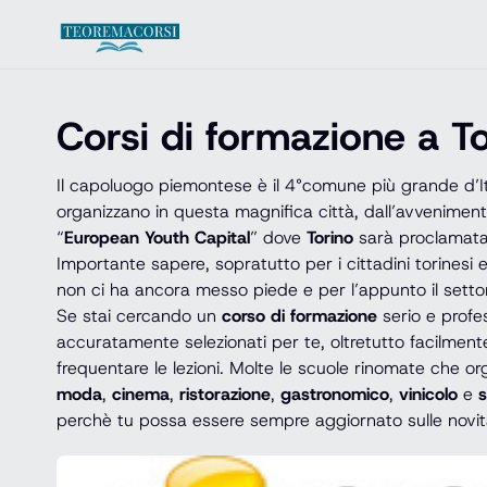
Vai al contenuto
Corsi di formazione a T
Il capoluogo piemontese è il 4°comune più grande d’Ita
organizzano in questa magnifica città, dall’avveniment
“
European Youth Capital
” dove
Torino
sarà proclamata 
Importante sapere, sopratutto per i cittadini torinesi e
non ci ha ancora messo piede e per l’appunto il settor
Se stai cercando un
corso di formazione
serio e profes
accuratamente selezionati per te, oltretutto facilmente
frequentare le lezioni. Molte le scuole rinomate che o
moda
,
cinema
,
ristorazione
,
gastronomico
,
vinicolo
e
s
perchè tu possa essere sempre aggiornato sulle novità