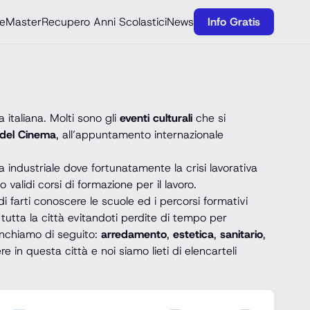
e
Master
Recupero Anni Scolastici
News
Info Gratis
italiana. Molti sono gli
eventi culturali
che si
 del Cinema
, all’appuntamento internazionale
a industriale dove fortunatamente la crisi lavorativa
validi corsi di formazione per il lavoro.
di farti conoscere le scuole ed i percorsi formativi
tutta la città evitandoti perdite di tempo per
lenchiamo di seguito:
arredamento
,
estetica
,
sanitario
,
e in questa città e noi siamo lieti di elencarteli