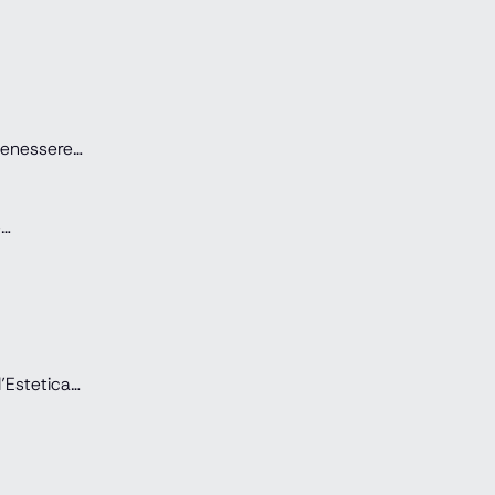
 Benessere…
e…
l’Estetica…