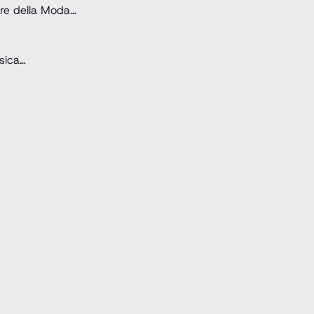
tore della Moda…
usica…