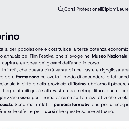
Corsi Professionali
Diplomi
Laure
orino
lia per popolazione e costituisce la terza potenza economica 
o annuale del Film Festival che si svolge nel
Museo Nazionale
capitale europea dei giovani dell’anno in corso.
 limitrofi, che questa città vanta di una vasta e rigogliosa are
e della
formazione
ha avuto il modo di espandersi effettuando 
sionale in città e nella provincia di
Torino
, abbiamo il piacere 
 frequentabili grazie alla vasta area metropolitana che copre 
rganizzano
corsi
per i numerosissimi settori lavorativi che vi e
ociale
. Sono molti infatti i
percorsi formativi
che potrai sceglier
 e sulle offerte per i
corsi
che queste scuole attuano.