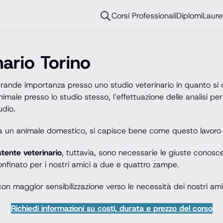
Corsi Professionali
Diplomi
Laure
nario Torino
rande importanza presso uno studio veterinario in quanto si o
’animale presso lo studio stesso, l’effettuazione delle analisi p
udio.
 ha un animale domestico, si capisce bene come questo lavoro 
stente veterinario
, tuttavia, sono necessarie le giuste cono
nfinato per i nostri amici a due e quattro zampe.
 con maggior sensibilizzazione verso le necessità dei nostri ami
Richiedi informazioni su costi, durata e prezzo del corso