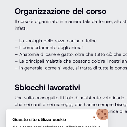
Organizzazione del corso
Il corso è organizzato in maniera tale da fornire, allo
infatti:
– La zoologia delle razze canine e feline
– Il comportamento degli animali
– Anatomia di cane e gatto, oltre che tutto ciò che con
– Le principali malattie che possono colpire i nostri am
– In generale, come si vede, si tratta di tutte le cono
Sblocchi lavorativi
Una volta conseguito il titolo di assistente veterinario
che nei canili e nei maneggi, che hanno sempre bisog
Per chi vuole unire il lavoro con l’opportunità unica di
vengono usate per le missioni umanitarie.
Questo sito utilizza cookie