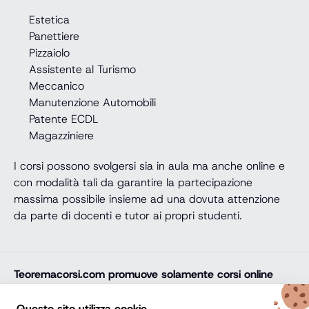
Estetica
Panettiere
Pizzaiolo
Assistente al Turismo
Meccanico
Manutenzione Automobili
Patente ECDL
Magazziniere
I corsi possono svolgersi sia in aula ma anche online e
con modalità tali da garantire la partecipazione
massima possibile insieme ad una dovuta attenzione
da parte di docenti e tutor ai propri studenti.
Teoremacorsi.com
promuove solamente corsi online
professionali, corsi per il diploma online, lauree e master
online di comprovata qualità e con attestato finale
Questo sito utilizza cookie