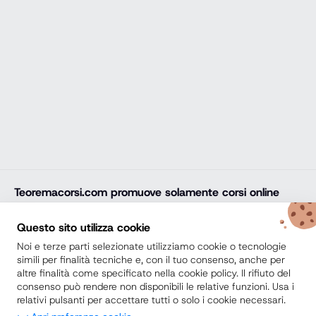
Teoremacorsi.com
promuove solamente corsi online
professionali, corsi per il diploma online, lauree e master
online di comprovata qualità e con attestato finale
Questo sito utilizza cookie
riconosciuto e spendibile sul mercato del lavoro. Trova
Noi e terze parti selezionate utilizziamo cookie o tecnologie
la soluzione ideale e arricchisci il tuo percorso di studi
simili per finalità tecniche e, con il tuo consenso, anche per
altre finalità come specificato nella cookie policy. Il rifiuto del
con noi.
consenso può rendere non disponibili le relative funzioni. Usa i
relativi pulsanti per accettare tutti o solo i cookie necessari.
Secondo Diploma