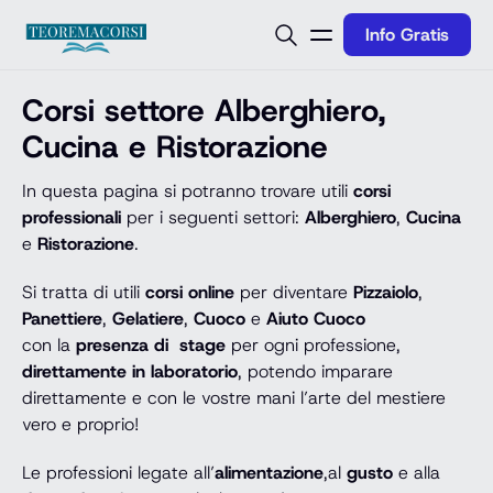
Vai al contenuto
Info Gratis
Corsi settore Alberghiero,
Cucina e Ristorazione
In questa pagina si potranno trovare utili
corsi
professionali
per i seguenti settori:
Alberghiero
,
Cucina
e
Ristorazione
.
Si tratta di utili
corsi online
per diventare
Pizzaiolo
,
Panettiere
,
Gelatiere
,
Cuoco
e
Aiuto Cuoco
con la
presenza di stage
per ogni professione,
direttamente in laboratorio
, potendo imparare
direttamente e con le vostre mani l’arte del mestiere
vero e proprio!
Le professioni legate all’
alimentazione
,al
gusto
e alla