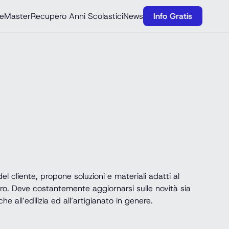
e
Master
Recupero Anni Scolastici
News
Info Gratis
el cliente, propone soluzioni e materiali adatti al
uro. Deve costantemente aggiornarsi sulle novità sia
 all’edilizia ed all’artigianato in genere.