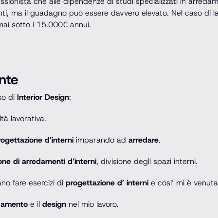
ssionista che alle dipendenze di studi specializzati in arred
anti, ma il guadagno può essere davvero elevato. Nel caso di l
mai sotto i 15.000€ annui.
nte
so di
Interior Design
:
à lavorativa.
rogettazione d’interni
imparando ad
arredare
.
one di arredamenti d’interni
, divisione degli spazi interni.
no fare esercizi di
progettazione d’ interni
e cosi’ mi è venuta
damento
e il
design
nel mio lavoro.