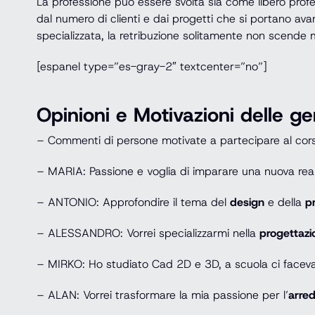
La professione può essere svolta sia come libero profe
dal numero di clienti e dai progetti che si portano av
specializzata, la retribuzione solitamente non scende 
[espanel type=”es-gray-2″ textcenter=”no”]
Opinioni e Motivazioni delle ge
– Commenti di persone motivate a partecipare al cor
– MARIA: Passione e voglia di imparare una nuova realt
– ANTONIO: Approfondire il tema del
design
e della
p
– ALESSANDRO: Vorrei specializzarmi nella
progettazi
– MIRKO: Ho studiato Cad 2D e 3D, a scuola ci faceva
– ALAN: Vorrei trasformare la mia passione per l’
arre