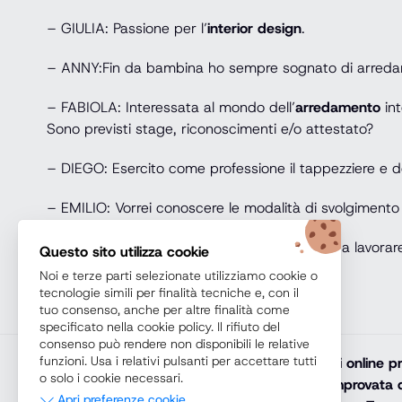
– GIULIA: Passione per l’
interior design
.
– ANNY:Fin da bambina ho sempre sognato di arredar
– FABIOLA: Interessata al mondo dell’
arredamento
int
Sono previsti stage, riconoscimenti e/o attestato?
– DIEGO: Esercito come professione il tappezziere e d
– EMILIO: Vorrei conoscere le modalità di svolgimento 
– MARY: Dopo essermi diplomata ho iniziato a lavorare 
Questo sito utilizza cookie
[/espanel]
Noi e terze parti selezionate utilizziamo cookie o
tecnologie simili per finalità tecniche e, con il
tuo consenso, anche per altre finalità come
specificato nella cookie policy. Il rifiuto del
consenso può rendere non disponibili le relative
funzioni. Usa i relativi pulsanti per accettare tutti
Teoremacorsi.com
promuove solamente corsi online prof
o solo i cookie necessari.
diploma online, lauree e master online di comprovata q
Apri preferenze cookie