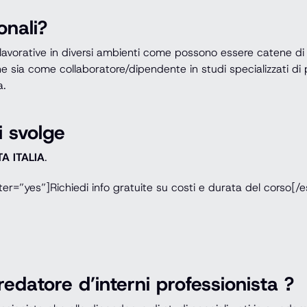
onali?
lavorative in diversi ambienti come possono essere catene di n
ione sia come collaboratore/dipendente in studi specializzati d
a.
i svolge
A ITALIA
.
=”yes”]Richiedi info gratuite su costi e durata del corso[/e
datore d’interni professionista ?