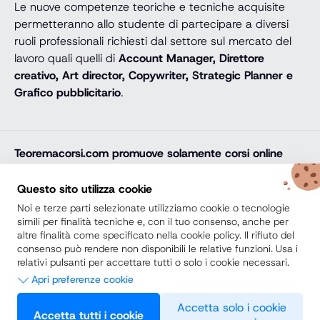
Le nuove competenze teoriche e tecniche acquisite
permetteranno allo studente di partecipare a diversi
ruoli professionali richiesti dal settore sul mercato del
lavoro quali quelli di
Account Manager, Direttore
creativo, Art director, Copywriter, Strategic Planner e
Grafico pubblicitario
.
Teoremacorsi.com
promuove solamente corsi online
professionali, corsi per il diploma online, lauree e master
online di comprovata qualità e con attestato finale
Questo sito utilizza cookie
riconosciuto e spendibile sul mercato del lavoro. Trova
Noi e terze parti selezionate utilizziamo cookie o tecnologie
la soluzione ideale e arricchisci il tuo percorso di studi
simili per finalità tecniche e, con il tuo consenso, anche per
altre finalità come specificato nella cookie policy. Il rifiuto del
con noi.
consenso può rendere non disponibili le relative funzioni. Usa i
relativi pulsanti per accettare tutti o solo i cookie necessari.
Secondo Diploma
Apri preferenze cookie
Scuole Private vs Scuole Paritarie
Necessari
Accetta solo i cookie
Accetta tutti i cookie