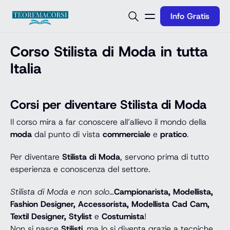
Vai al contenuto
Info Gratis
Corso Stilista di Moda in tutta
Italia
Corsi per diventare Stilista di Moda
Il corso mira a far conoscere all’allievo il mondo della
moda
dal punto di vista
commerciale
e
pratico
.
Per diventare
Stilista di Moda
, servono prima di tutto
esperienza e conoscenza del settore.
Stilista di Moda e non solo
…
Campionarista, Modellista,
Fashion Designer, Accessorista, Modellista Cad Cam,
Textil Designer, Stylist
e
Costumista
!
Non si nasce
Stilisti
..ma lo si diventa grazie a tecniche