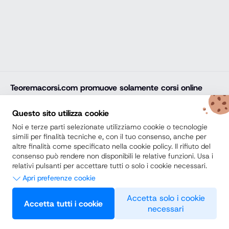
Teoremacorsi.com
promuove solamente corsi online
professionali, corsi per il diploma online, lauree e master
online di comprovata qualità e con attestato finale
Questo sito utilizza cookie
riconosciuto e spendibile sul mercato del lavoro. Trova
Noi e terze parti selezionate utilizziamo cookie o tecnologie
la soluzione ideale e arricchisci il tuo percorso di studi
simili per finalità tecniche e, con il tuo consenso, anche per
altre finalità come specificato nella cookie policy. Il rifiuto del
con noi.
consenso può rendere non disponibili le relative funzioni. Usa i
relativi pulsanti per accettare tutti o solo i cookie necessari.
Secondo Diploma
Apri preferenze cookie
Scuole Private vs Scuole Paritarie
Necessari
Accetta solo i cookie
Accetta tutti i cookie
necessari
Questi strumenti di tracciamento sono strettamente necessari per
Preferenze
© 2026 Teoremacorsi.com Tutti i diritti riservati. -
Privacy Policy
garantire il funzionamento e la fornitura del servizio che ci hai
richiesto e, pertanto, non richiedono il tuo consenso.