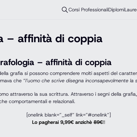
Corsi Professionali
Diplomi
Laure
 – affinità di coppia
rafologia – affinità di coppia
 della grafìa si possono comprendere molti aspetti del carattere
ermava che “
l’uomo che scrive disegna inconsapevolmente la s
o attraverso la sua scrittura. Attraverso i segni della grafìa, 
iche comportamentali e relazionali.
[onelink blank=”_self” link=”#onelink”]
Lo pagherai 9,99€ anzichè
89€
!!