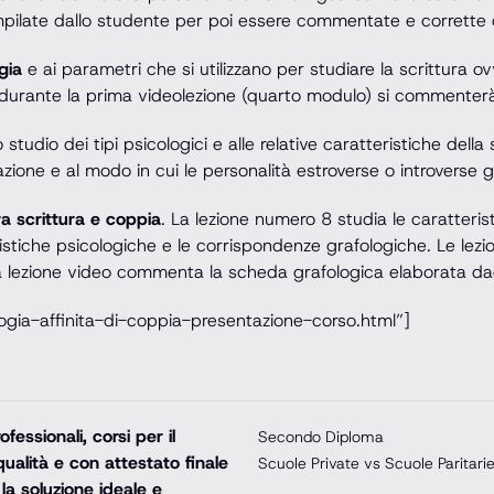
ate dallo studente per poi essere commentate e corrette du
gia
e ai parametri che si utilizzano per studiare la scrittura 
e durante la prima videolezione (quarto modulo) si commenterà
dio dei tipi psicologici e alle relative caratteristiche della scr
azione e al modo in cui le personalità estroverse o introverse 
ra scrittura e coppia
. La lezione numero 8 studia le caratterist
tiche psicologiche e le corrispondenze grafologiche. Le lezion
a lezione video commenta la scheda grafologica elaborata dag
logia-affinita-di-coppia-presentazione-corso.html”]
essionali, corsi per il
Secondo Diploma
ualità e con attestato finale
Scuole Private vs Scuole Paritari
la soluzione ideale e