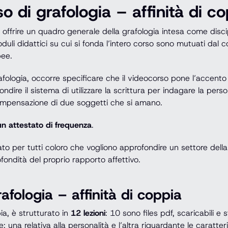
 di grafologia – affinità di co
i offrire un quadro generale della grafologia intesa come discip
moduli didattici su cui si fonda l’intero corso sono mutuati da
pee.
ologia, occorre specificare che il videocorso pone l’accento su
dire il sistema di utilizzare la scrittura per indagare la person
compensazione di due soggetti che si amano.
 un attestato di frequenza
.
ato per tutti coloro che vogliono approfondire un settore dell
fondità del proprio rapporto affettivo.
fologia – affinità di coppia
ia, è strutturato in
12 lezioni
: 10 sono files pdf, scaricabili e
na relativa alla personalità e l’altra riguardante le caratteris