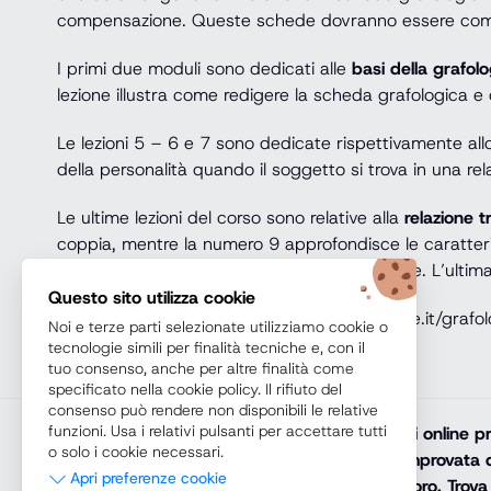
compensazione. Queste schede dovranno essere compil
I primi due moduli sono dedicati alle
basi della grafolo
lezione illustra come redigere la scheda grafologica 
Le lezioni 5 – 6 e 7 sono dedicate rispettivamente allo stu
della personalità quando il soggetto si trova in una rel
Le ultime lezioni del corso sono relative alla
relazione t
coppia, mentre la numero 9 approfondisce le caratteris
compatibile per affinità o per compensazione. L’ultim
Questo sito utilizza cookie
[onelink_description link=”www.lezione-online.it/grafo
Noi e terze parti selezionate utilizziamo cookie o
tecnologie simili per finalità tecniche e, con il
tuo consenso, anche per altre finalità come
specificato nella cookie policy. Il rifiuto del
consenso può rendere non disponibili le relative
funzioni. Usa i relativi pulsanti per accettare tutti
Teoremacorsi.com
promuove solamente corsi online prof
o solo i cookie necessari.
diploma online, lauree e master online di comprovata q
Apri preferenze cookie
riconosciuto e spendibile sul mercato del lavoro. Trova 