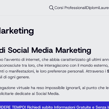
Corsi Professionali
Diplomi
Laure
Marketing
 di Social Media Marketing
o l’avvento di internet, che abbia caratterizzato gli ultimi an
sciute tra loro, che interagiscono con il mondo esterno, pubb
ti o manifestazioni, le loro preferenze personali. Attraverso i
S
li di ogni genere.
egazione virtuale ha reso impossibile ignorarli, al punto che 
citarie dedicate ai Social Media.
DERE TEMPO! Richiedi subito Informazioni Gratuite e Senza 