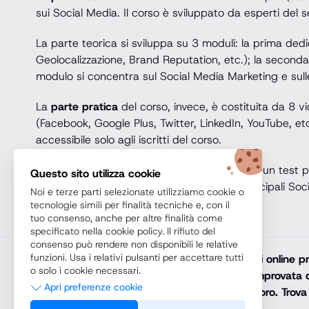
sui Social Media. Il corso è sviluppato da esperti del s
La parte teorica si sviluppa su 3 moduli: la prima ded
Geolocalizzazione, Brand Reputation, etc.); la seconda 
modulo si concentra sul Social Media Marketing e sull
La
parte pratica
del corso, invece, è costituita da 8 v
(Facebook, Google Plus, Twitter, LinkedIn, YouTube, etc
accessibile solo agli iscritti del corso.
L’ultima parte del videocorso è costituito da un test per
Questo sito utilizza cookie
inizierà a gestire in modo professionale i principali Soc
Noi e terze parti selezionate utilizziamo cookie o
tecnologie simili per finalità tecniche e, con il
tuo consenso, anche per altre finalità come
specificato nella cookie policy. Il rifiuto del
consenso può rendere non disponibili le relative
funzioni. Usa i relativi pulsanti per accettare tutti
Teoremacorsi.com
promuove solamente corsi online prof
o solo i cookie necessari.
diploma online, lauree e master online di comprovata q
Apri preferenze cookie
riconosciuto e spendibile sul mercato del lavoro. Trova 
Necessari
arricchisci il tuo percorso di studi con noi.