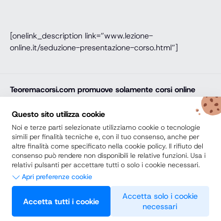
[onelink_description link=”www.lezione-
online.it/seduzione-presentazione-corso.html”]
Teoremacorsi.com
promuove solamente corsi online
professionali, corsi per il diploma online, lauree e master
online di comprovata qualità e con attestato finale
Questo sito utilizza cookie
riconosciuto e spendibile sul mercato del lavoro. Trova
Noi e terze parti selezionate utilizziamo cookie o tecnologie
la soluzione ideale e arricchisci il tuo percorso di studi
simili per finalità tecniche e, con il tuo consenso, anche per
altre finalità come specificato nella cookie policy. Il rifiuto del
con noi.
consenso può rendere non disponibili le relative funzioni. Usa i
relativi pulsanti per accettare tutti o solo i cookie necessari.
Secondo Diploma
Apri preferenze cookie
Scuole Private vs Scuole Paritarie
Necessari
Accetta solo i cookie
Accetta tutti i cookie
necessari
Questi strumenti di tracciamento sono strettamente necessari per
Preferenze
© 2026 Teoremacorsi.com Tutti i diritti riservati. -
Privacy Policy
garantire il funzionamento e la fornitura del servizio che ci hai